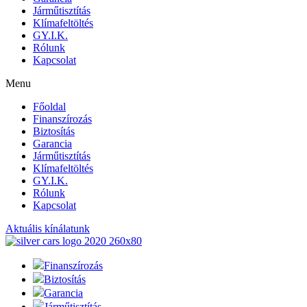
Járműtisztítás
Klímafeltöltés
GY.I.K.
Rólunk
Kapcsolat
Menu
Főoldal
Finanszírozás
Biztosítás
Garancia
Járműtisztítás
Klímafeltöltés
GY.I.K.
Rólunk
Kapcsolat
Aktuális kínálatunk
Finanszírozás
Biztosítás
Garancia
Járműtisztítás