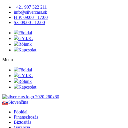
+421 907 322 211
info@silvercars.sk
H-P: 09:00 - 17:00
Sz: 09:00 - 12:00
Főoldal
GY.I.K.
Rólunk
Kapcsolat
Menu
Főoldal
GY.I.K.
Rólunk
Kapcsolat
Slovenčina
Főoldal
Finanszírozás
Biztosítás
Garancia