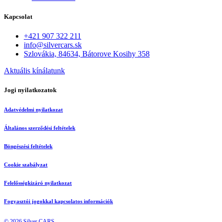
Kapcsolat
+421 907 322 211
info@silvercars.sk
Szlovákia, 84634, Bátorove Kosihy 358
Aktuális kínálatunk
Jogi nyilatkozatok
Adatvédelmi nyilatkozat
Általános szerződési feltételek
Böngészési feltételek
Cookie szabályzat
Felelősségkizáró nyilatkozat
Fogyasztói jogokkal kapcsolatos információk
©
2026
Silver CARS