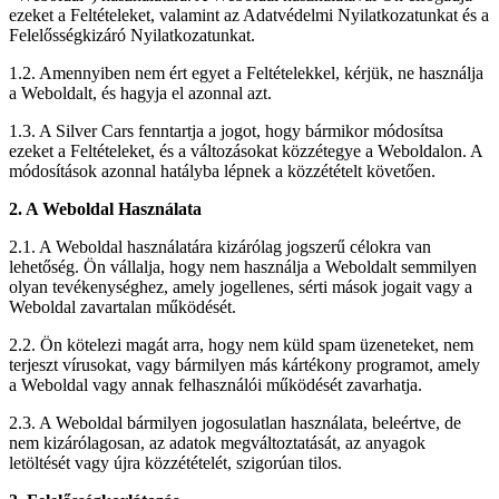
ezeket a Feltételeket, valamint az Adatvédelmi Nyilatkozatunkat és a
Felelősségkizáró Nyilatkozatunkat.
1.2. Amennyiben nem ért egyet a Feltételekkel, kérjük, ne használja
a Weboldalt, és hagyja el azonnal azt.
1.3. A Silver Cars fenntartja a jogot, hogy bármikor módosítsa
ezeket a Feltételeket, és a változásokat közzétegye a Weboldalon. A
módosítások azonnal hatályba lépnek a közzétételt követően.
2. A Weboldal Használata
2.1. A Weboldal használatára kizárólag jogszerű célokra van
lehetőség. Ön vállalja, hogy nem használja a Weboldalt semmilyen
olyan tevékenységhez, amely jogellenes, sérti mások jogait vagy a
Weboldal zavartalan működését.
2.2. Ön kötelezi magát arra, hogy nem küld spam üzeneteket, nem
terjeszt vírusokat, vagy bármilyen más kártékony programot, amely
a Weboldal vagy annak felhasználói működését zavarhatja.
2.3. A Weboldal bármilyen jogosulatlan használata, beleértve, de
nem kizárólagosan, az adatok megváltoztatását, az anyagok
letöltését vagy újra közzétételét, szigorúan tilos.